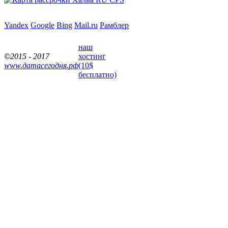
Yandex
Google
Bing
Mail.ru
Рамблер
наш
©2015 - 2017
хостинг
www.датасегодня.рф
(10$
бесплатно)