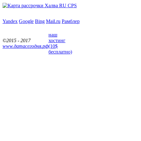
Yandex
Google
Bing
Mail.ru
Рамблер
наш
©2015 - 2017
хостинг
www.датасегодня.рф
(10$
бесплатно)