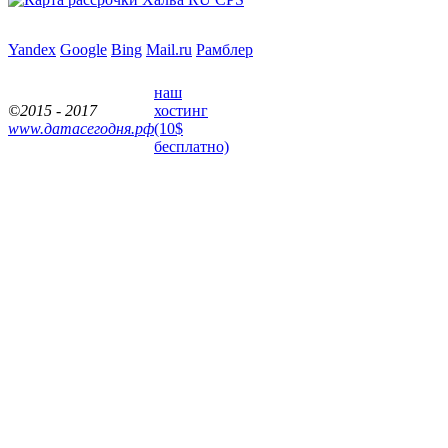
Yandex
Google
Bing
Mail.ru
Рамблер
наш
©2015 - 2017
хостинг
www.датасегодня.рф
(10$
бесплатно)