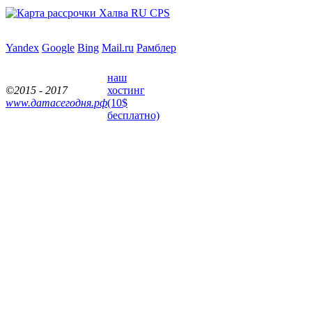
Yandex
Google
Bing
Mail.ru
Рамблер
наш
©2015 - 2017
хостинг
www.датасегодня.рф
(10$
бесплатно)