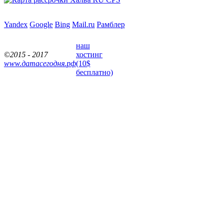
Yandex
Google
Bing
Mail.ru
Рамблер
наш
©2015 - 2017
хостинг
www.датасегодня.рф
(10$
бесплатно)