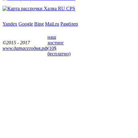
Yandex
Google
Bing
Mail.ru
Рамблер
наш
©2015 - 2017
хостинг
www.датасегодня.рф
(10$
бесплатно)