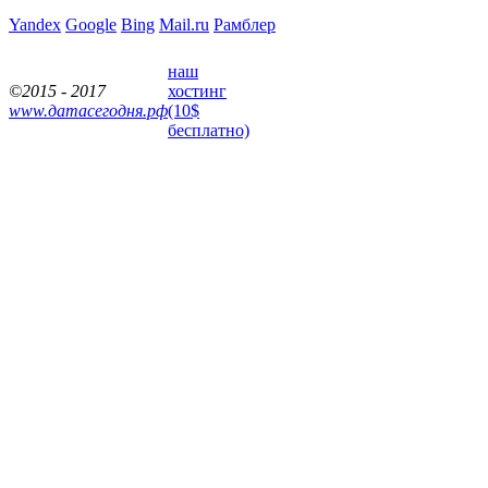
Yandex
Google
Bing
Mail.ru
Рамблер
наш
©2015 - 2017
хостинг
www.датасегодня.рф
(10$
бесплатно)