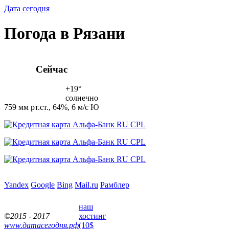
Дата сегодня
Погода в Рязани
Сейчас
+19°
солнечно
759 мм рт.ст., 64%, 6 м/с Ю
Yandex
Google
Bing
Mail.ru
Рамблер
наш
©2015 - 2017
хостинг
www.датасегодня.рф
(10$